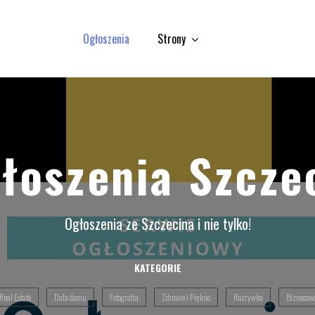
Ogłoszenia
Strony
łoszenia Szcze
Ogłoszenia ze Szczecina i nie tylko!
KATEGORIE
Real Estate
Dala domu
Fotografia
Zdrowie i Piękno
Rozrywka
Biznesow