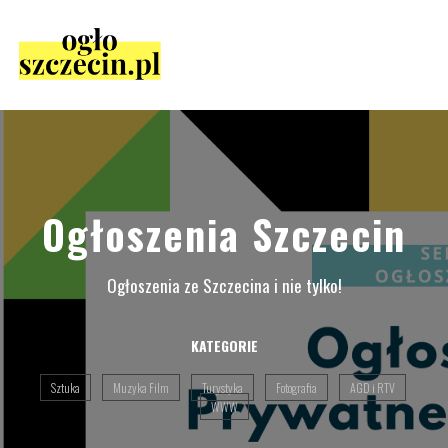
Ogłoszenia Szczecin
Ogłoszenia ze Szczecina i nie tylko!
KATEGORIE
Sztuka
Muzyka Film
Turystyka
Fotografia
AGD i RTV
WWW