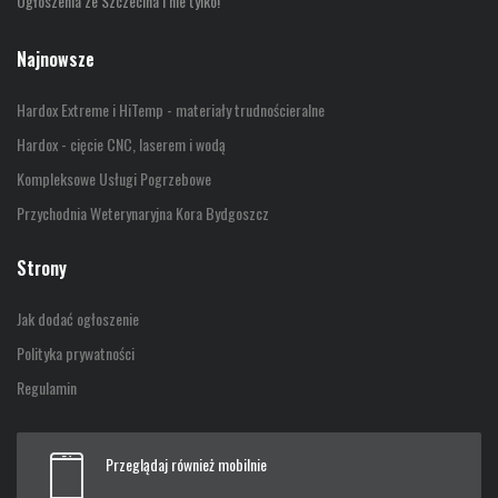
Ogłoszenia ze Szczecina i nie tylko!
Najnowsze
Hardox Extreme i HiTemp - materiały trudnościeralne
Hardox - cięcie CNC, laserem i wodą
Kompleksowe Usługi Pogrzebowe
Przychodnia Weterynaryjna Kora Bydgoszcz
Strony
Jak dodać ogłoszenie
Polityka prywatności
Regulamin
Przeglądaj również mobilnie