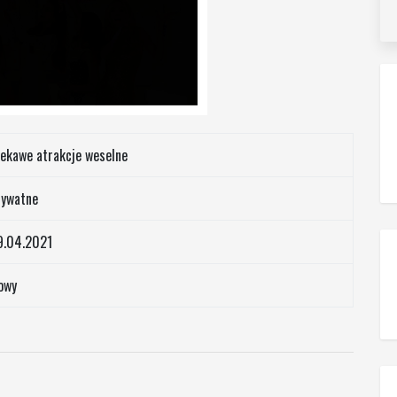
iekawe atrakcje weselne
rywatne
9.04.2021
owy