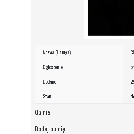
Nazwa (Usługa)
C
Ogłoszenie
p
Dodano
2
Stan
N
Opinie
Dodaj opinię