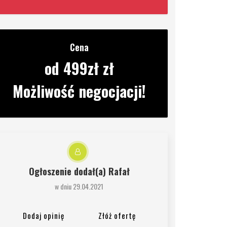
Cena
od 499zł zł
Możliwość negocjacji!
Ogłoszenie dodał(a)
Rafał
w dniu 29.04.2021
Dodaj opinię
Złóż ofertę