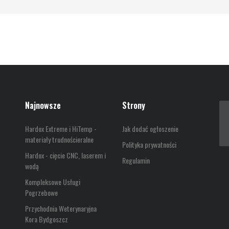
Najnowsze
Strony
Hardox Extreme i HiTemp -
Jak dodać ogłoszenie
materiały trudnościeralne
Polityka prywatności
Hardox - cięcie CNC, laserem i
Regulamin
wodą
Kompleksowe Usługi
Pogrzebowe
Przychodnia Weterynaryjna
Kora Bydgoszcz